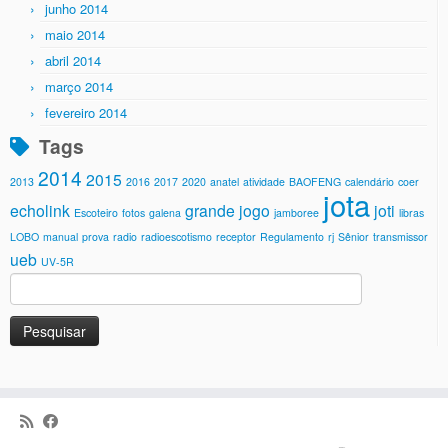
junho 2014
maio 2014
abril 2014
março 2014
fevereiro 2014
Tags
2014
2015
2013
2016
2017
2020
anatel
atividade
BAOFENG
calendário
coer
jota
echolink
grande jogo
joti
Escoteiro
fotos
galena
jamboree
libras
LOBO
manual
prova
radio
radioescotismo
receptor
Regulamento
rj
Sênior
transmissor
ueb
UV-5R
Pesquisar
por: