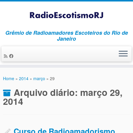
Grêmio de Radioamadores Escoteiros do Rio de
Janeiro
Skip
to
Home
»
2014
»
março
»
29
content
Arquivo diário:
março 29,
2014
Curso de Radioamadorismo