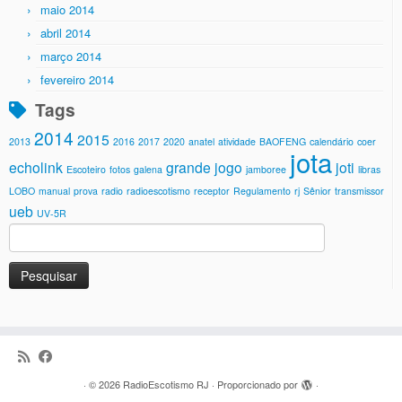
maio 2014
abril 2014
março 2014
fevereiro 2014
Tags
2014
2015
2013
2016
2017
2020
anatel
atividade
BAOFENG
calendário
coer
jota
echolink
grande jogo
joti
Escoteiro
fotos
galena
jamboree
libras
LOBO
manual
prova
radio
radioescotismo
receptor
Regulamento
rj
Sênior
transmissor
ueb
UV-5R
Pesquisar
por:
·
© 2026
RadioEscotismo RJ
·
Proporcionado por
·