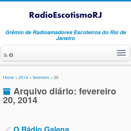
Grêmio de Radioamadores Escoteiros do Rio de
Janeiro
Skip
to
Home
»
2014
»
fevereiro
»
20
content
Arquivo diário:
fevereiro
20, 2014
O Rádio Galena