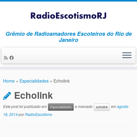
Grêmio de Radioamadores Escoteiros do Rio de
Janeiro
Skip
to
Home
»
Especialidades
»
Echolink
content
Echolink
Este post foi publicado em
e marcado
em
agosto
Especialidades
echolink
18, 2014
por
RadioEscotismo