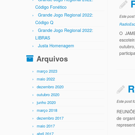
Código Fonético
Grande Jogo Regional 2022:
Este post
Código Q
RadioEsc
Grande Jogo Regional 2022:
O JAMB
LIBRAS
escotei
Justa Homenagem
outubr
particip
Arquivos
março 2023
maio 2022
R
dezembro 2020
outubro 2020
Este post 
junho 2020
março 2018
REUNIÕES
dezembro 2017
de organ
represent
maio 2017
abril 2017