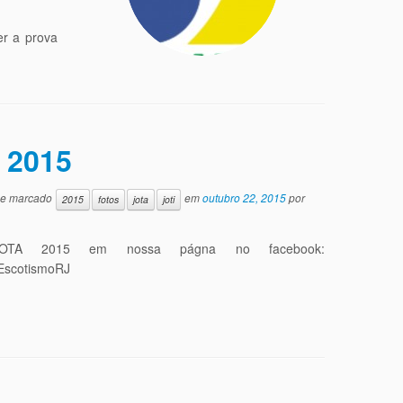
er a prova
 2015
e marcado
em
outubro 22, 2015
por
2015
fotos
jota
joti
JOTA 2015 em nossa págna no facebook:
oEscotismoRJ