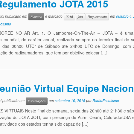
Regulamento JOTA 2015
 foi publicado em
e marcado
em
outubro 4,
Eventos
2015
jota
Regulamento
otismo
OREE NO AR Art. 1. O Jamboree-On-The-Air – JOTA – é uma 
ra mundial, de caráter anual, realizada sempre no terceiro final de
o, das 00h00 UTC* de Sábado até 24h00 UTC de Domingo, com 
ação de radioamadores, que tem por objetivo colocar […]
eunião Virtual Equipe Nacio
foi publicado em
em
setembro 10, 2015
por
RadioEscotismo
Informações
 VIRTUAIS Neste final de semana, sexta das 20h00 até 21h30 e sábad
ização do JOTA-JOTI, com presença de Acre, Ceará, Colorado/USA 
atividade dos estados tenha sido capaz de […]