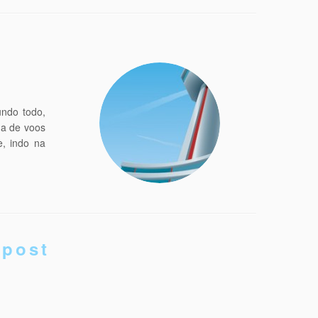
undo todo,
ma de voos
e, indo na
 post