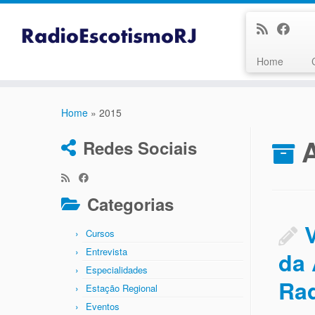
Home
Skip
to
Home
»
2015
content
Redes Sociais
Categorias
Cursos
Entrevista
da 
Especialidades
Ra
Estação Regional
Eventos