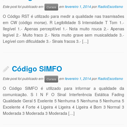
Este post foi publicado em
em
fevereiro 1, 2014
por
RadioEscotismo
Cursos
O Código RST é utilizado para medir a qualidade nas trasmissões
em CW (código morse). R Legibilidade S Intensidade T Tom 1.-
Ilegível 1.- Apenas percepitível 1.- Nota muito rouca 2.- Apenas
legível 2.- Muito fraco 2.- Nota muito grave sem musicalidade 3.-
Legível com dificuldade 3.- Sinais fracos 3.- […]
Código SIMFO
Este post foi publicado em
em
fevereiro 1, 2014
por
RadioEscotismo
Cursos
O Código SIMFO é utilizado para informar a qualidade da
comunicação. S I N F O Sinal Interferência Estática Fading
Qualidade Geral 5 Exelente 5 Nenhuma 5 Nenhuma 5 Nenhuma 5
Excelente 4 Forte 4 Ligeira 4 Ligeira 4 Ligeira 4 Bom 3 Normal 3
Moderada 3 Moderada 3 Moderada […]