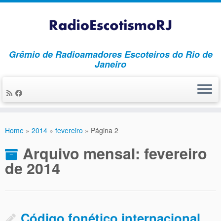
Grêmio de Radioamadores Escoteiros do Rio de
Janeiro
Skip
to
Home
»
2014
»
fevereiro
»
Página 2
content
Arquivo mensal:
fevereiro
de 2014
Código fonético internacional