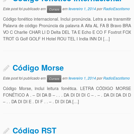
Este post foi publicado em
em
fevereiro 1, 2014
por
RadioEscotismo
Cursos
Código fonético internacional. Inclui pronúncia. Letra a se transmitir
Palavra de código Pronúncia da palavra A Alfa AL FA B Bravo BRA
VO C Charlie CHAR LI D Delta DEL TA E Echo E CO F Foxtrot FOX
TROT G Golf GOLF H Hotel ROU TEL I India INN DI […]
Código Morse
Este post foi publicado em
em
fevereiro 1, 2014
por
RadioEscotismo
Cursos
Código Morse, inclui leitura fonética. LETRA CÓDIGO MORSE
FONÉTICO A . – DI DA B – . . . DA DI DI DI C – . – . DA DI DA DI D
– . . DA DI DI E . DI F . . – . DI DI DA […]
Código RST