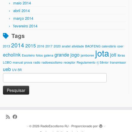
maio 2014
abril 2014
março 2014
fevereiro 2014
Tags
2014
2015
2013
2016
2017
2020
anatel
atividade
BAOFENG
calendário
coer
jota
echolink
grande jogo
joti
Escoteiro
fotos
galena
jamboree
libras
LOBO
manual
prova
radio
radioescotismo
receptor
Regulamento
rj
Sênior
transmissor
ueb
UV-5R
Pesquisar
por:
·
© 2026
RadioEscotismo RJ
·
Proporcionado por
·